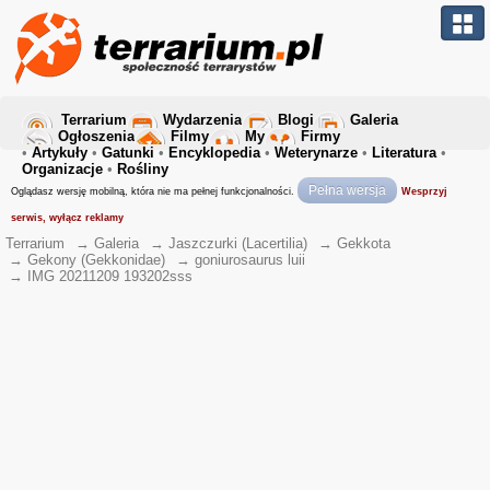
Terrarium
Wydarzenia
Blogi
Galeria
Ogłoszenia
Filmy
My
Firmy
•
Artykuły
•
Gatunki
•
Encyklopedia
•
Weterynarze
•
Literatura
•
Organizacje
•
Rośliny
Pełna wersja
Oglądasz wersję mobilną, która nie ma pełnej funkcjonalności.
Wesprzyj
serwis, wyłącz reklamy
Terrarium
→
Galeria
→
Jaszczurki (Lacertilia)
→
Gekkota
→
Gekony (Gekkonidae)
→
goniurosaurus luii
→
IMG 20211209 193202sss