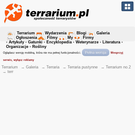
Terrarium
Wydarzenia
Blogi
Galeria
Ogłoszenia
Filmy
My
Firmy
•
Artykuły
•
Gatunki
•
Encyklopedia
•
Weterynarze
•
Literatura
•
Organizacje
•
Rośliny
Pełna wersja
Oglądasz wersję mobilną, która nie ma pełnej funkcjonalności.
Wesprzyj
serwis, wyłącz reklamy
Terrarium
→
Galeria
→
Terraria
→
Terraria pustynne
→
Terrarium no.2
→
terr