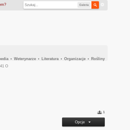
iem?
Galeria
pedia
•
Weterynarze
•
Literatura
•
Organizacje
•
Rośliny
041 O
1
Opcje