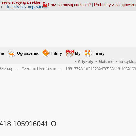
 serwis, wyłącz reklamy
1 raz na nowej odsłonie?
|
Problemy z zalogowan
5
Tematy bez odpowiedzi
1450
ria
Ogłoszenia
Filmy
My
Firmy
•
Artykuły
•
Gatunki
•
Encyklo
Boidae)
→
Corallus Hortulanus
→
18817798 10213289470538418 105916
418 105916041 O