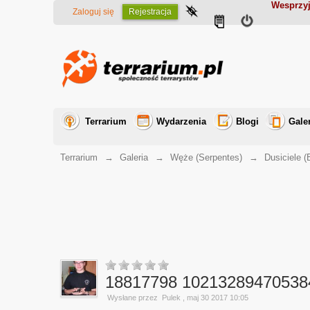
Wesprzyj
Zaloguj się
Rejestracja
Terrarium
Wydarzenia
Blogi
Gale
Terrarium
→
Galeria
→
Węże (Serpentes)
→
Dusiciele (
18817798 10213289470538
Wysłane przez
Pulek
, maj 30 2017 10:05