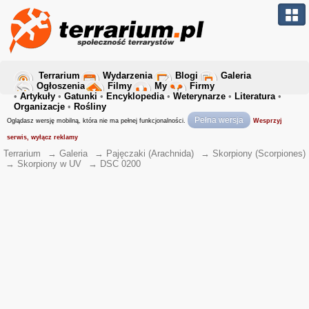
Terrarium
Wydarzenia
Blogi
Galeria
Ogłoszenia
Filmy
My
Firmy
•
Artykuły
•
Gatunki
•
Encyklopedia
•
Weterynarze
•
Literatura
•
Organizacje
•
Rośliny
Pełna wersja
Oglądasz wersję mobilną, która nie ma pełnej funkcjonalności.
Wesprzyj
serwis, wyłącz reklamy
Terrarium
→
Galeria
→
Pajęczaki (Arachnida)
→
Skorpiony (Scorpiones)
→
Skorpiony w UV
→
DSC 0200