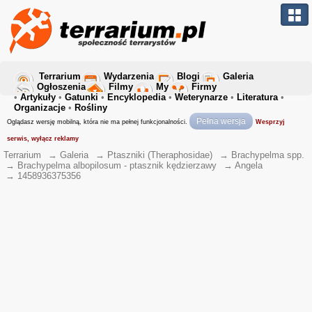
Terrarium
Wydarzenia
Blogi
Galeria
Ogłoszenia
Filmy
My
Firmy
•
Artykuły
•
Gatunki
•
Encyklopedia
•
Weterynarze
•
Literatura
•
Organizacje
•
Rośliny
Pełna wersja
Oglądasz wersję mobilną, która nie ma pełnej funkcjonalności.
Wesprzyj
serwis, wyłącz reklamy
Terrarium
→
Galeria
→
Ptaszniki (Theraphosidae)
→
Brachypelma spp.
→
Brachypelma albopilosum - ptasznik kędzierzawy
→
Angela
→
1458936375356