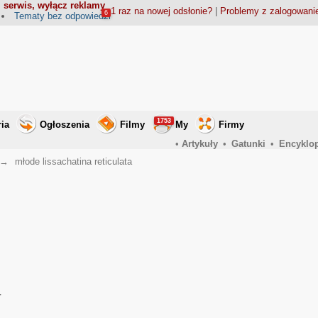
 serwis, wyłącz reklamy
1 raz na nowej odsłonie?
|
Problemy z zalogowan
6
Tematy bez odpowiedzi
1753
ria
Ogłoszenia
Filmy
My
Firmy
•
Artykuły
•
Gatunki
•
Encyklo
→
młode lissachatina reticulata
a