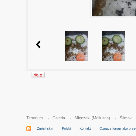
Terrarium
→
Galeria
→
Mięczaki (Mollusca)
→
Ślimaki
Zmień skin
Polski
Kontakt
Oznacz forum jako prze