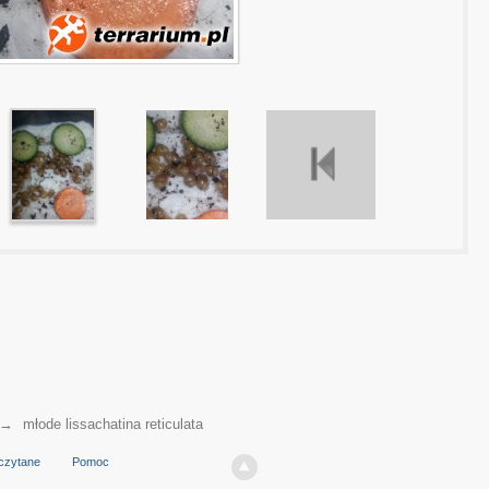
→
młode lissachatina reticulata
czytane
Pomoc