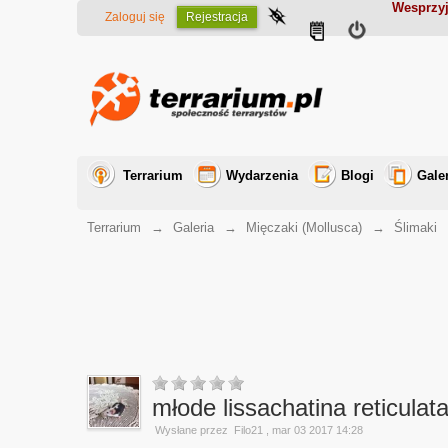
Wesprzyj
Zaloguj się
Rejestracja
Terrarium
Wydarzenia
Blogi
Gale
Terrarium
→
Galeria
→
Mięczaki (Mollusca)
→
Ślimaki
młode lissachatina reticulat
Wysłane przez
Filo21
, mar 03 2017 14:28