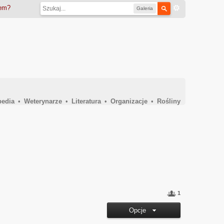
iem?
Galeria
pedia
•
Weterynarze
•
Literatura
•
Organizacje
•
Rośliny
1
Opcje