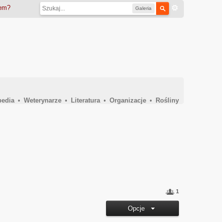
iem?
Galeria
pedia
•
Weterynarze
•
Literatura
•
Organizacje
•
Rośliny
1
Opcje