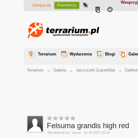
Wesprzyj
Zaloguj się
Rejestracja
Terrarium
Wydarzenia
Blogi
Gale
Terrarium
→
Galeria
→
Jaszczurki (Lacertilia)
→
Gekkot
Felsuma grandis high red
Wysłane przez
Jacaz
, lut 20 2017 22:10