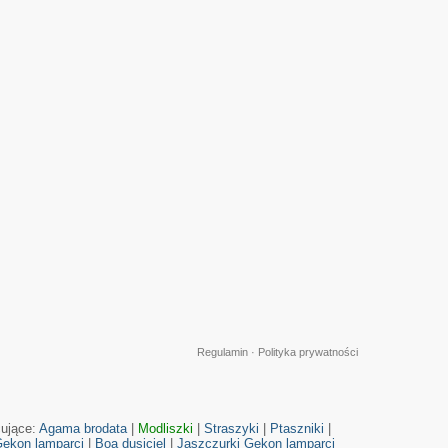
Regulamin
·
Polityka prywatności
cujące:
Agama brodata
|
Modliszki
|
Straszyki
|
Ptaszniki
|
ekon lamparci
|
Boa dusiciel
|
Jaszczurki
Gekon lamparci