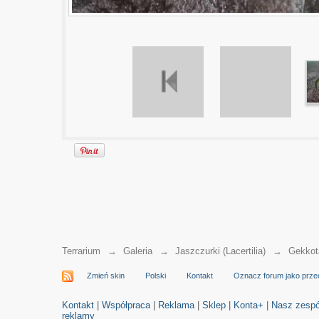
Terrarium
→
Galeria
→
Jaszczurki (Lacertilia)
→
Gekkot
Zmień skin
Polski
Kontakt
Oznacz forum jako prze
Kontakt
|
Współpraca
|
Reklama
|
Sklep
|
Konta+
|
Nasz zespó
reklamy