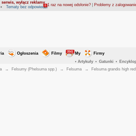
 serwis, wyłącz reklamy
1 raz na nowej odsłonie?
|
Problemy z zalogowan
6
Tematy bez odpowiedzi
3541
ria
Ogłoszenia
Filmy
My
Firmy
•
Artykuły
•
Gatunki
•
Encyklo
a
→
Felsumy (Phelsuma spp.)
→
Felsuma
→
Felsuma grandis high red