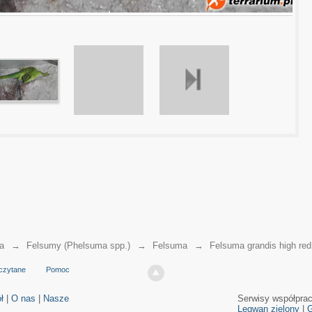
a
→
Felsumy (Phelsuma spp.)
→
Felsuma
→
Felsuma grandis high red
czytane
Pomoc
ł
|
O nas
|
Nasze
Serwisy współpra
Legwan zielony
|
G