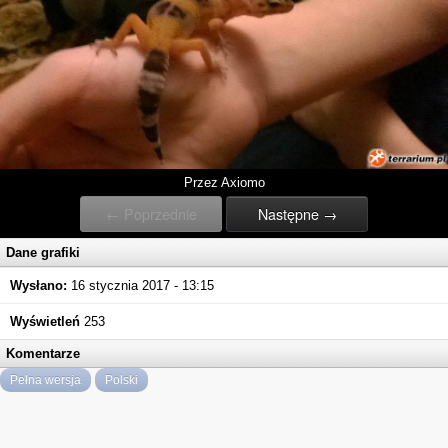
Przez Axiomo
← Poprzednie
Następne →
Dane grafiki
Wysłano:
16 stycznia 2017 - 13:15
Wyświetleń
253
Komentarze
Pełna wersja
Polski