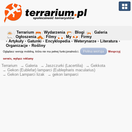
Terrarium
Wydarzenia
Blogi
Galeria
Ogłoszenia
Filmy
My
Firmy
•
Artykuły
•
Gatunki
•
Encyklopedia
•
Weterynarze
•
Literatura
•
Organizacje
•
Rośliny
Pełna wersja
Oglądasz wersję mobilną, która nie ma pełnej funkcjonalności.
Wesprzyj
serwis, wyłącz reklamy
Terrarium
→
Galeria
→
Jaszczurki (Lacertilia)
→
Gekkota
→
Gekon (Eublefar) lamparci (Eublepharis macularius)
→
Gekon Lamparci lizak
→
gekon lamparci