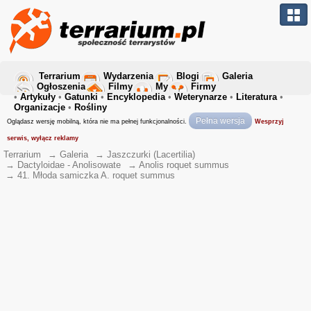
Terrarium
Wydarzenia
Blogi
Galeria
Ogłoszenia
Filmy
My
Firmy
•
Artykuły
•
Gatunki
•
Encyklopedia
•
Weterynarze
•
Literatura
•
Organizacje
•
Rośliny
Pełna wersja
Oglądasz wersję mobilną, która nie ma pełnej funkcjonalności.
Wesprzyj
serwis, wyłącz reklamy
Terrarium
→
Galeria
→
Jaszczurki (Lacertilia)
→
Dactyloidae - Anolisowate
→
Anolis roquet summus
→
41. Młoda samiczka A. roquet summus