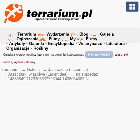
Terrarium
Wydarzenia
Blogi
Galeria
Ogłoszenia
Filmy
My
Firmy
•
Artykuły
•
Gatunki
•
Encyklopedia
•
Weterynarze
•
Literatura
•
Organizacje
•
Rośliny
Pełna wersja
Oglądasz wersję mobilną, która nie ma pełnej funkcjonalności.
Wesprzyj
serwis, wyłącz reklamy
Terrarium
→
Galeria
→
Jaszczurki (Lacertilia)
→
Jaszczurki właściwe (Lacertidae)
→
na sprzedaż
→
14885849 1123306637723944 1438064083 N