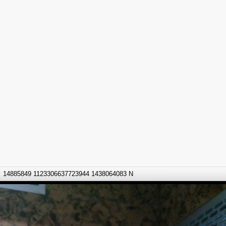
14885849 1123306637723944 1438064083 N