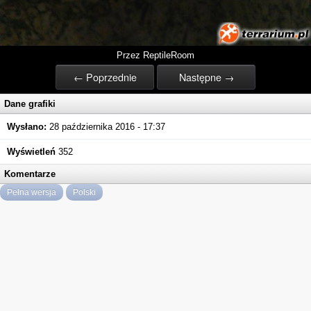
Przez ReptileRoom
← Poprzednie
Następne →
Dane grafiki
Wysłano:
28 października 2016 - 17:37
Wyświetleń
352
Komentarze
Pełna wersja
Polski