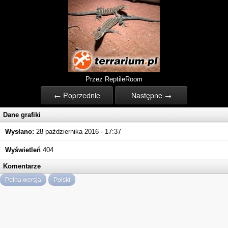
Przez ReptileRoom
← Poprzednie
Następne →
Dane grafiki
Wysłano:
28 października 2016 - 17:37
Wyświetleń
404
Komentarze
Pełna wersja
Polski