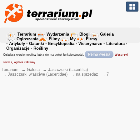
Terrarium
Wydarzenia
Blogi
Galeria
Ogłoszenia
Filmy
My
Firmy
•
Artykuły
•
Gatunki
•
Encyklopedia
•
Weterynarze
•
Literatura
•
Organizacje
•
Rośliny
Pełna wersja
Oglądasz wersję mobilną, która nie ma pełnej funkcjonalności.
Wesprzyj
serwis, wyłącz reklamy
Terrarium
→
Galeria
→
Jaszczurki (Lacertilia)
→
Jaszczurki właściwe (Lacertidae)
→
na sprzedaż
→
7