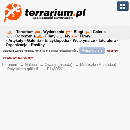
Terrarium
Wydarzenia
Blogi
Galeria
Ogłoszenia
Filmy
My
Firmy
•
Artykuły
•
Gatunki
•
Encyklopedia
•
Weterynarze
•
Literatura
•
Organizacje
•
Rośliny
Pełna wersja
Oglądasz wersję mobilną, która nie ma pełnej funkcjonalności.
Wesprzyj
serwis, wyłącz reklamy
Terrarium
→
Galeria
→
Owady (Insecta)
→
Modliszki (Mantodea)
→
Polyspilota griffinii.
→
P1430561