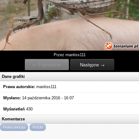
Przez mantiss111
← Poprzednie
Następne →
Dane grafiki
Prawa autorskie:
mantiss111
Wysłano:
14 października 2016 - 16:07
Wyświetleń
430
Komentarze
Pełna wersja
Polski