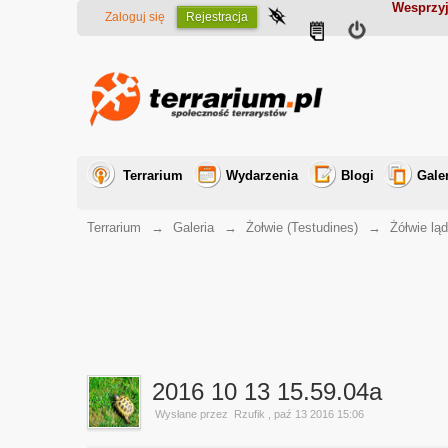
Wesprzyj
Zaloguj się
Rejestracja
Terrarium
Wydarzenia
Blogi
Gale
Terrarium
→
Galeria
→
Żołwie (Testudines)
→
Żółwie lą
2016 10 13 15.59.04a
Wysłane przez
Rzufik
, paź 13 2016 15:06