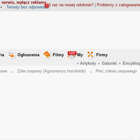
 serwis, wyłącz reklamy
1 raz na nowej odsłonie?
|
Problemy z zalogowan
6
Tematy bez odpowiedzi
1157
ria
Ogłoszenia
Filmy
My
Firmy
•
Artykuły
•
Gatunki
•
Encyklo
dowe
→
Żółw stepowy (Agrionemys horsfieldii)
→
Płeć żółwia stepowego