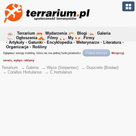
Terrarium
Wydarzenia
Blogi
Galeria
Ogłoszenia
Filmy
My
Firmy
•
Artykuły
•
Gatunki
•
Encyklopedia
•
Weterynarze
•
Literatura
•
Organizacje
•
Rośliny
Pełna wersja
Oglądasz wersję mobilną, która nie ma pełnej funkcjonalności.
Wesprzyj
serwis, wyłącz reklamy
Terrarium
→
Galeria
→
Węże (Serpentes)
→
Dusiciele (Boidae)
→
Corallus Hortulanus
→
C.hortulanus