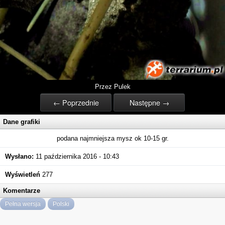
Przez Pulek
← Poprzednie
Następne →
Dane grafiki
podana najmniejsza mysz ok 10-15 gr.
Wysłano:
11 października 2016 - 10:43
Wyświetleń
277
Komentarze
Pełna wersja
Polski