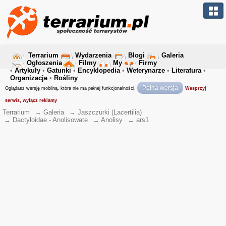
Terrarium
Wydarzenia
Blogi
Galeria
Ogłoszenia
Filmy
My
Firmy
•
Artykuły
•
Gatunki
•
Encyklopedia
•
Weterynarze
•
Literatura
•
Organizacje
•
Rośliny
Pełna wersja
Oglądasz wersję mobilną, która nie ma pełnej funkcjonalności.
Wesprzyj
serwis, wyłącz reklamy
Terrarium
→
Galeria
→
Jaszczurki (Lacertilia)
→
Dactyloidae - Anolisowate
→
Anolisy
→
ars1