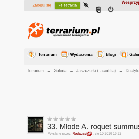
Wesprzyj
Zaloguj się
Rejestracja
Terrarium
Wydarzenia
Blogi
Gale
Terrarium
→
Galeria
→
Jaszczurki (Lacertilia)
→
Dactylo
33. Młode A. roquet summus 
Wysłane przez
Radagast
, sie 10 2016 15:22