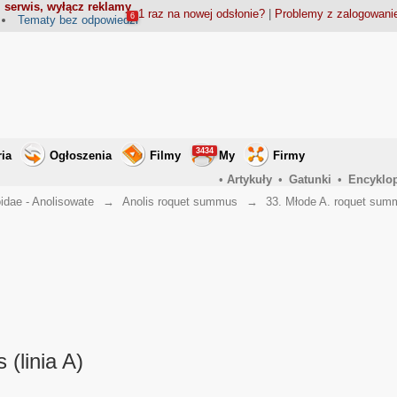
 serwis, wyłącz reklamy
1 raz na nowej odsłonie?
|
Problemy z zalogowan
6
Tematy bez odpowiedzi
3434
ria
Ogłoszenia
Filmy
My
Firmy
•
Artykuły
•
Gatunki
•
Encyklo
idae - Anolisowate
→
Anolis roquet summus
→
33. Młode A. roquet summ
(linia A)