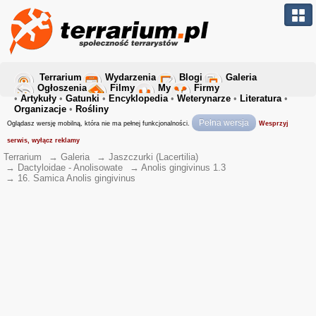
Terrarium
Wydarzenia
Blogi
Galeria
Ogłoszenia
Filmy
My
Firmy
•
Artykuły
•
Gatunki
•
Encyklopedia
•
Weterynarze
•
Literatura
•
Organizacje
•
Rośliny
Pełna wersja
Oglądasz wersję mobilną, która nie ma pełnej funkcjonalności.
Wesprzyj
serwis, wyłącz reklamy
Terrarium
→
Galeria
→
Jaszczurki (Lacertilia)
→
Dactyloidae - Anolisowate
→
Anolis gingivinus 1.3
→
16. Samica Anolis gingivinus