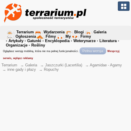
Terrarium
Wydarzenia
Blogi
Galeria
Ogłoszenia
Filmy
My
Firmy
•
Artykuły
•
Gatunki
•
Encyklopedia
•
Weterynarze
•
Literatura
•
Organizacje
•
Rośliny
Pełna wersja
Oglądasz wersję mobilną, która nie ma pełnej funkcjonalności.
Wesprzyj
serwis, wyłącz reklamy
Terrarium
→
Galeria
→
Jaszczurki (Lacertilia)
→
Agamidae - Agamy
→
inne gady i płazy
→
Ropuchy