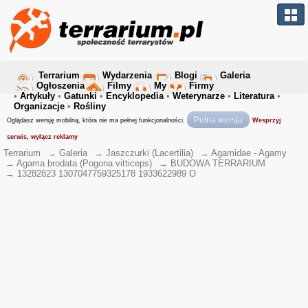
Terrarium
Wydarzenia
Blogi
Galeria
Ogłoszenia
Filmy
My
Firmy
•
Artykuły
•
Gatunki
•
Encyklopedia
•
Weterynarze
•
Literatura
•
Organizacje
•
Rośliny
Pełna wersja
Oglądasz wersję mobilną, która nie ma pełnej funkcjonalności.
Wesprzyj
serwis, wyłącz reklamy
Terrarium
→
Galeria
→
Jaszczurki (Lacertilia)
→
Agamidae - Agamy
→
Agama brodata (Pogona vitticeps)
→
BUDOWA TERRARIUM
→
13282823 1307047759325178 1933622989 O