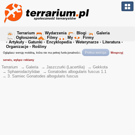
Terrarium
Wydarzenia
Blogi
Galeria
Ogłoszenia
Filmy
My
Firmy
•
Artykuły
•
Gatunki
•
Encyklopedia
•
Weterynarze
•
Literatura
•
Organizacje
•
Rośliny
Pełna wersja
Oglądasz wersję mobilną, która nie ma pełnej funkcjonalności.
Wesprzyj
serwis, wyłącz reklamy
Terrarium
→
Galeria
→
Jaszczurki (Lacertilia)
→
Gekkota
→
Sphaerodactylidae
→
Gonatodes albogularis fuscus 1.1
→
3. Samiec Gonatodes albogularis fuscus