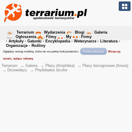
Terrarium
Wydarzenia
Blogi
Galeria
Ogłoszenia
Filmy
My
Firmy
•
Artykuły
•
Gatunki
•
Encyklopedia
•
Weterynarze
•
Literatura
•
Organizacje
•
Rośliny
Pełna wersja
Oglądasz wersję mobilną, która nie ma pełnej funkcjonalności.
Wesprzyj
serwis, wyłącz reklamy
Terrarium
→
Galeria
→
Płazy (Amphibia)
→
Płazy bezogonowe (Anura)
→
Drzewołazy
→
Phyllobates bicolor