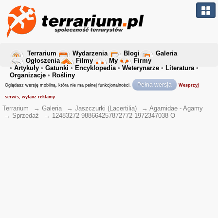
Terrarium
Wydarzenia
Blogi
Galeria
Ogłoszenia
Filmy
My
Firmy
•
Artykuły
•
Gatunki
•
Encyklopedia
•
Weterynarze
•
Literatura
•
Organizacje
•
Rośliny
Pełna wersja
Oglądasz wersję mobilną, która nie ma pełnej funkcjonalności.
Wesprzyj
serwis, wyłącz reklamy
Terrarium
→
Galeria
→
Jaszczurki (Lacertilia)
→
Agamidae - Agamy
→
Sprzedaż
→
12483272 988664257872772 1972347038 O