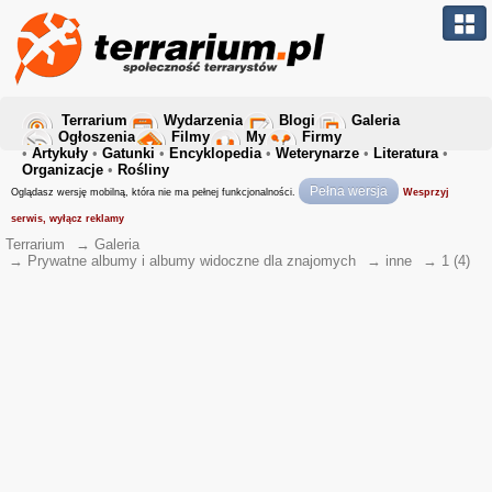
Terrarium
Wydarzenia
Blogi
Galeria
Ogłoszenia
Filmy
My
Firmy
•
Artykuły
•
Gatunki
•
Encyklopedia
•
Weterynarze
•
Literatura
•
Organizacje
•
Rośliny
Pełna wersja
Oglądasz wersję mobilną, która nie ma pełnej funkcjonalności.
Wesprzyj
serwis, wyłącz reklamy
Terrarium
→
Galeria
→
Prywatne albumy i albumy widoczne dla znajomych
→
inne
→
1 (4)