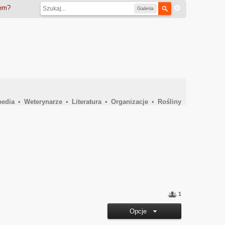
iem?
Galeria
pedia
•
Weterynarze
•
Literatura
•
Organizacje
•
Rośliny
1
Opcje