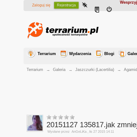
Wesprzyj
Zaloguj się
Rejestracja
Terrarium
Wydarzenia
Blogi
Gale
Terrarium
→
Galeria
→
Jaszczurki (Lacertilia)
→
Agamid
20151127 135817.jak zmniej
Wysłane przez
AnGeLiKa
, lis 27 2015 14:11