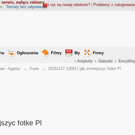
 serwis, wyłącz reklamy
1 raz na nowej odsłonie?
|
Problemy z zalogowan
7
Tematy bez odpowiedzi
872
ria
Ogłoszenia
Filmy
My
Firmy
•
Artykuły
•
Gatunki
•
Encyklo
ae - Agamy
→
Furia
→
20151127 135817.jak zmniejszyc fotke Pl
szyc fotke Pl