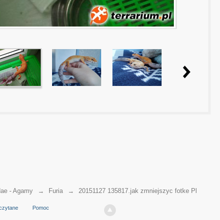
ae - Agamy
→
Furia
→
20151127 135817.jak zmniejszyc fotke Pl
czytane
Pomoc