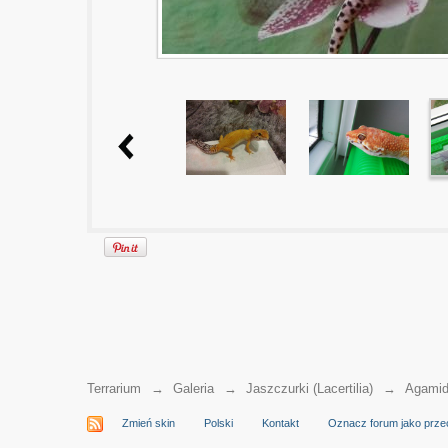
Terrarium
→
Galeria
→
Jaszczurki (Lacertilia)
→
Agamid
Zmień skin
Polski
Kontakt
Oznacz forum jako prze