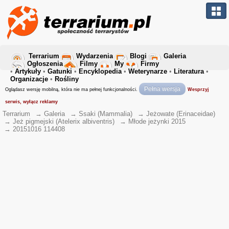
Terrarium
Wydarzenia
Blogi
Galeria
Ogłoszenia
Filmy
My
Firmy
•
Artykuły
•
Gatunki
•
Encyklopedia
•
Weterynarze
•
Literatura
•
Organizacje
•
Rośliny
Pełna wersja
Oglądasz wersję mobilną, która nie ma pełnej funkcjonalności.
Wesprzyj
serwis, wyłącz reklamy
Terrarium
→
Galeria
→
Ssaki (Mammalia)
→
Jeżowate (Erinaceidae)
→
Jeż pigmejski (Atelerix albiventris)
→
Młode jeżynki 2015
→
20151016 114408