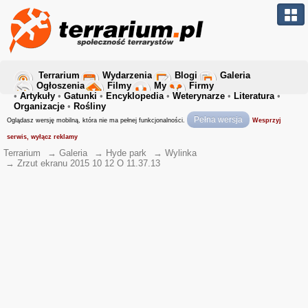
Terrarium
Wydarzenia
Blogi
Galeria
Ogłoszenia
Filmy
My
Firmy
•
Artykuły
•
Gatunki
•
Encyklopedia
•
Weterynarze
•
Literatura
•
Organizacje
•
Rośliny
Pełna wersja
Oglądasz wersję mobilną, która nie ma pełnej funkcjonalności.
Wesprzyj
serwis, wyłącz reklamy
Terrarium
→
Galeria
→
Hyde park
→
Wylinka
→
Zrzut ekranu 2015 10 12 O 11.37.13