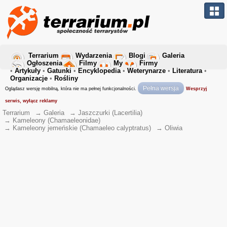
Terrarium
Wydarzenia
Blogi
Galeria
Ogłoszenia
Filmy
My
Firmy
•
Artykuły
•
Gatunki
•
Encyklopedia
•
Weterynarze
•
Literatura
•
Organizacje
•
Rośliny
Pełna wersja
Oglądasz wersję mobilną, która nie ma pełnej funkcjonalności.
Wesprzyj
serwis, wyłącz reklamy
Terrarium
→
Galeria
→
Jaszczurki (Lacertilia)
→
Kameleony (Chamaeleonidae)
→
Kameleony jemeńskie (Chamaeleo calyptratus)
→
Oliwia