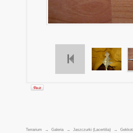
Terrarium
→
Galeria
→
Jaszczurki (Lacertilia)
→
Gekkot