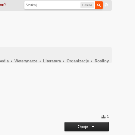
iem?
Galeria
pedia
•
Weterynarze
•
Literatura
•
Organizacje
•
Rośliny
1
Opcje