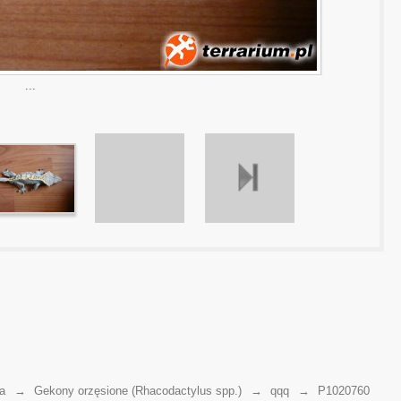
...
a
→
Gekony orzęsione (Rhacodactylus spp.)
→
qqq
→
P1020760