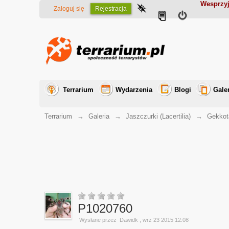
Wesprzyj
Zaloguj się
Rejestracja
Terrarium
Wydarzenia
Blogi
Gale
Terrarium
→
Galeria
→
Jaszczurki (Lacertilia)
→
Gekkot
P1020760
Wysłane przez
Dawidk
, wrz 23 2015 12:08