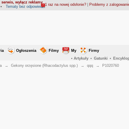
 serwis, wyłącz reklamy
1 raz na nowej odsłonie?
|
Problemy z zalogowan
7
Tematy bez odpowiedzi
747
ria
Ogłoszenia
Filmy
My
Firmy
•
Artykuły
•
Gatunki
•
Encyklo
a
→
Gekony orzęsione (Rhacodactylus spp.)
→
qqq
→
P1020760