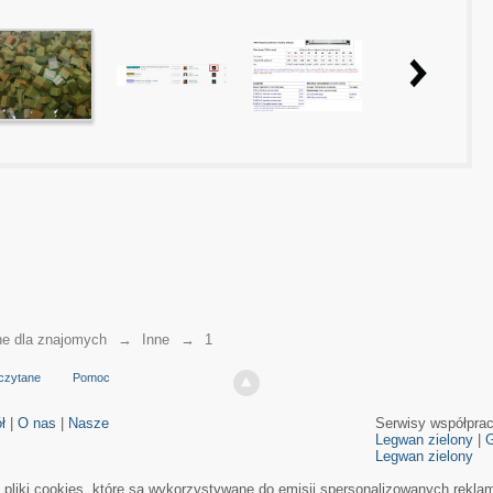
ne dla znajomych
→
Inne
→
1
czytane
Pomoc
ł
|
O nas
|
Nasze
Serwisy współpra
Legwan zielony
|
G
Legwan zielony
e pliki cookies, które są wykorzystywane do emisji spersonalizowanych rekla