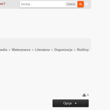
iem?
Galeria
pedia
•
Weterynarze
•
Literatura
•
Organizacje
•
Rośliny
1
Opcje