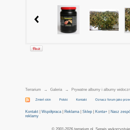
Terrarium
→
Galeria
→
Prywatne albumy i albumy widocz
Zmień skin
Polski
Kontakt
Oznacz forum jako prze
Kontakt
|
Współpraca
|
Reklama
|
Sklep
|
Konta+
|
Nasz zespó
reklamy
© 2001-2026 terrarium.pl. Serwis wykorzystuj