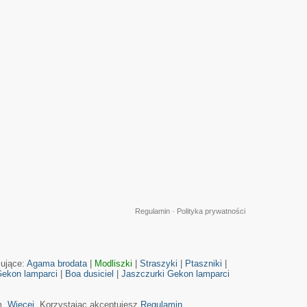
Regulamin
·
Polityka prywatności
cujące:
Agama brodata
|
Modliszki
|
Straszyki
|
Ptaszniki
|
ekon lamparci
|
Boa dusiciel
|
Jaszczurki
Gekon lamparci
m.
Więcej
. Korzystając akceptujesz
Regulamin
.