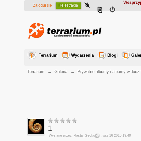
Wesprzyj
Zaloguj się
Rejestracja
Terrarium
Wydarzenia
Blogi
Gale
Terrarium
→
Galeria
→
Prywatne albumy i albumy widocz
1
Wysłane przez
Rasta_Gecko
, wrz 16 2015 19:49