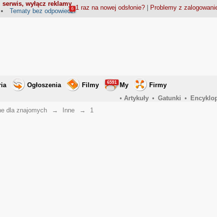
 serwis, wyłącz reklamy
1 raz na nowej odsłonie?
|
Problemy z zalogowan
6
Tematy bez odpowiedzi
6591
ria
Ogłoszenia
Filmy
My
Firmy
•
Artykuły
•
Gatunki
•
Encyklo
ne dla znajomych
→
Inne
→
1