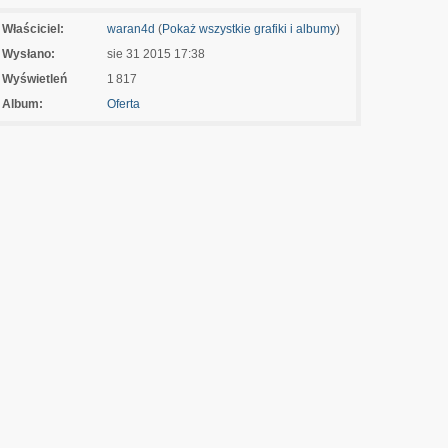
Właściciel:
waran4d
(
Pokaż wszystkie grafiki i albumy
)
Wysłano:
sie 31 2015 17:38
Wyświetleń
1 817
Album:
Oferta