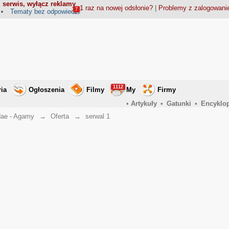
 serwis, wyłącz reklamy
1 raz na nowej odsłonie?
|
Problemy z zalogowan
7
Tematy bez odpowiedzi
1112
ria
Ogłoszenia
Filmy
My
Firmy
•
Artykuły
•
Gatunki
•
Encyklo
ae - Agamy
→
Oferta
→
serwal 1