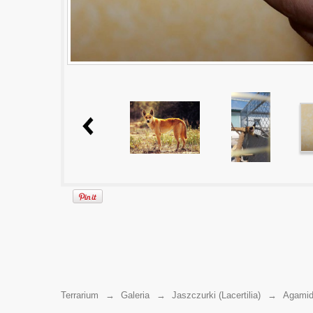
Terrarium
→
Galeria
→
Jaszczurki (Lacertilia)
→
Agamid