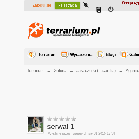
Wesprzyj
Zaloguj się
Rejestracja
Terrarium
Wydarzenia
Blogi
Gale
Terrarium
→
Galeria
→
Jaszczurki (Lacertilia)
→
Agamid
serwal 1
Wysłane przez
waran4d
, sie 31 2015 17:38