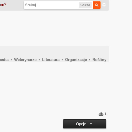
iem?
Galeria
pedia
•
Weterynarze
•
Literatura
•
Organizacje
•
Rośliny
1
Opcje