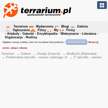
Terrarium
Wydarzenia
Blogi
Galeria
Ogłoszenia
Filmy
My
Firmy
•
Artykuły
•
Gatunki
•
Encyklopedia
•
Weterynarze
•
Literatura
•
Organizacje
•
Rośliny
Pełna wersja
Oglądasz wersję mobilną, która nie ma pełnej funkcjonalności.
Wesprzyj
serwis, wyłącz reklamy
Terrarium
→
Galeria
→
Owady (Insecta)
→
Modliszki (Mantodea)
→
Prohierodula laticollis - samiec subimago ;D
→
P. laticollis - samiec