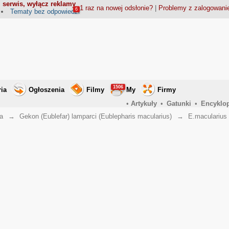
 serwis, wyłącz reklamy
1 raz na nowej odsłonie?
|
Problemy z zalogowan
6
Tematy bez odpowiedzi
1506
ria
Ogłoszenia
Filmy
My
Firmy
•
Artykuły
•
Gatunki
•
Encyklo
a
→
Gekon (Eublefar) lamparci (Eublepharis macularius)
→
E.macularius