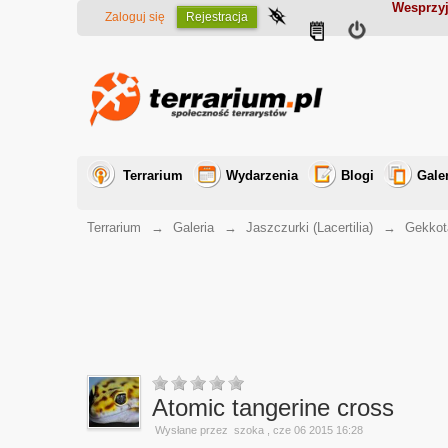
Wesprzyj
Zaloguj się
Rejestracja
Terrarium
Wydarzenia
Blogi
Gale
Terrarium
→
Galeria
→
Jaszczurki (Lacertilia)
→
Gekkot
Atomic tangerine cross
Wysłane przez
szoka
, cze 06 2015 16:28