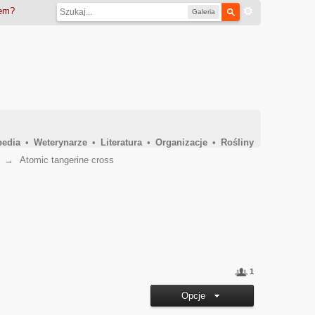
iem?
Galeria
pedia
•
Weterynarze
•
Literatura
•
Organizacje
•
Rośliny
→
Atomic tangerine cross
1
Opcje