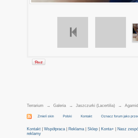
Terrarium
→
Galeria
→
Jaszczurki (Lacertilia)
→
Agamid
Zmień skin
Polski
Kontakt
Oznacz forum jako prze
Kontakt
|
Współpraca
|
Reklama
|
Sklep
|
Konta+
|
Nasz zespó
reklamy