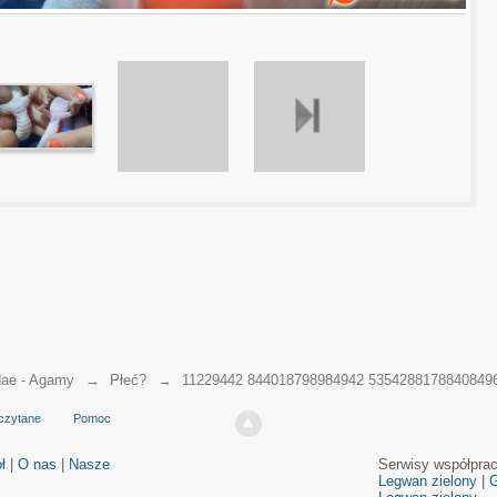
ae - Agamy
→
Płeć?
→
11229442 844018798984942 53542881788408496
czytane
Pomoc
ł
|
O nas
|
Nasze
Serwisy współpra
Legwan zielony
|
G