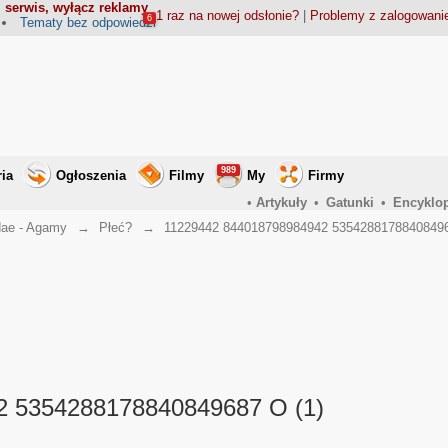
 serwis, wyłącz reklamy
1 raz na nowej odsłonie?
|
Problemy z zalogowan
6
Tematy bez odpowiedzi
989
ria
Ogłoszenia
Filmy
My
Firmy
•
Artykuły
•
Gatunki
•
Encyklo
ae - Agamy
→
Płeć?
→
11229442 844018798984942 53542881788408496
2 5354288178840849687 O (1)