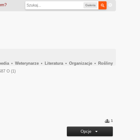
iem?
Galeria
pedia
•
Weterynarze
•
Literatura
•
Organizacje
•
Rośliny
87 O (1)
1
Opcje