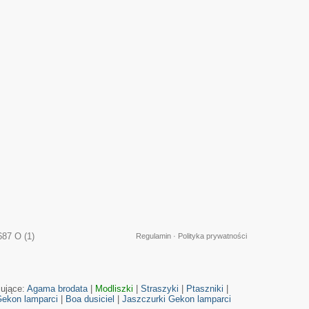
87 O (1)
Regulamin
·
Polityka prywatności
cujące:
Agama brodata
|
Modliszki
|
Straszyki
|
Ptaszniki
|
ekon lamparci
|
Boa dusiciel
|
Jaszczurki
Gekon lamparci