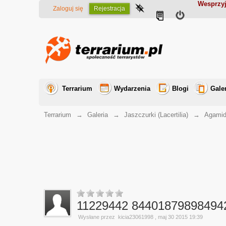
Wesprzyj
Zaloguj się
Rejestracja
Terrarium
Wydarzenia
Blogi
Gale
Terrarium
→
Galeria
→
Jaszczurki (Lacertilia)
→
Agamid
11229442 84401879898494
Wysłane przez
kicia23061998
, maj 30 2015 19:39