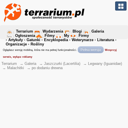
Terrarium
Wydarzenia
Blogi
Galeria
Ogłoszenia
Filmy
My
Firmy
•
Artykuły
•
Gatunki
•
Encyklopedia
•
Weterynarze
•
Literatura
•
Organizacje
•
Rośliny
Pełna wersja
Oglądasz wersję mobilną, która nie ma pełnej funkcjonalności.
Wesprzyj
serwis, wyłącz reklamy
Terrarium
→
Galeria
→
Jaszczurki (Lacertilia)
→
Legwany (Iguanidae)
→
Malachitki
→
po dodaniu drewna