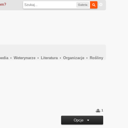
iem?
Galeria
pedia
•
Weterynarze
•
Literatura
•
Organizacje
•
Rośliny
1
Opcje