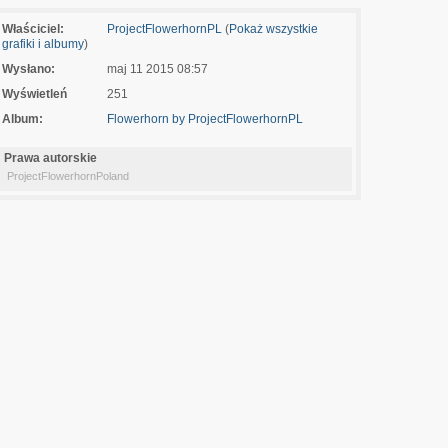
Właściciel:
ProjectFlowerhornPL
(
Pokaż wszystkie
grafiki i albumy
)
Wysłano:
maj 11 2015 08:57
Wyświetleń
251
Album:
Flowerhorn by ProjectFlowerhornPL
Prawa autorskie
ProjectFlowerhornPoland