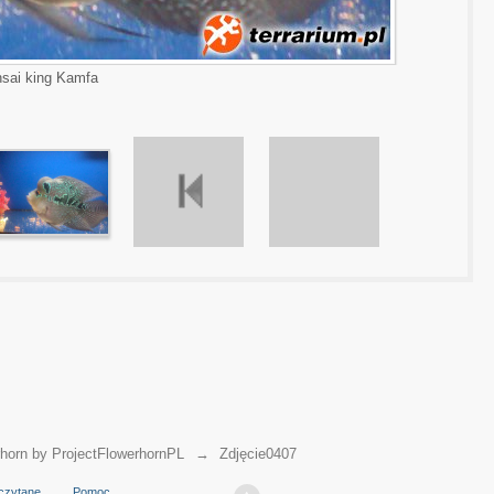
sai king Kamfa
horn by ProjectFlowerhornPL
→
Zdjęcie0407
czytane
Pomoc