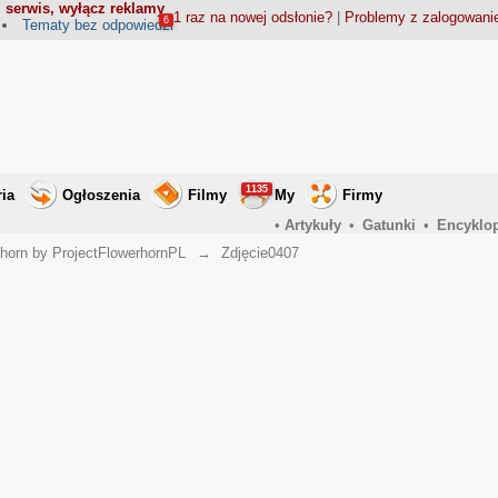
 serwis, wyłącz reklamy
1 raz na nowej odsłonie?
|
Problemy z zalogowan
6
Tematy bez odpowiedzi
1135
ria
Ogłoszenia
Filmy
My
Firmy
•
Artykuły
•
Gatunki
•
Encyklo
horn by ProjectFlowerhornPL
→
Zdjęcie0407