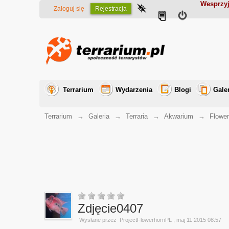
Wesprzyj
Zaloguj się
Rejestracja
Terrarium
Wydarzenia
Blogi
Gale
Terrarium
→
Galeria
→
Terraria
→
Akwarium
→
Flower
Zdjęcie0407
Wysłane przez
ProjectFlowerhornPL
, maj 11 2015 08:57