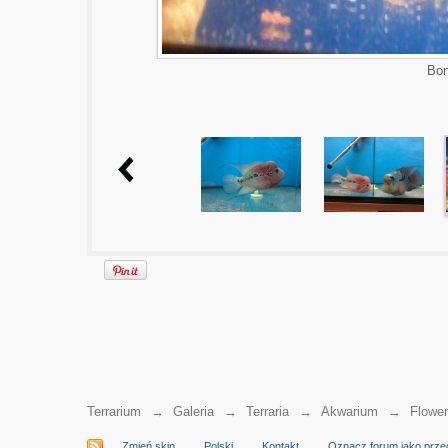
Bon
Terrarium
→
Galeria
→
Terraria
→
Akwarium
→
Flower
Zmień skin
Polski
Kontakt
Oznacz forum jako prze