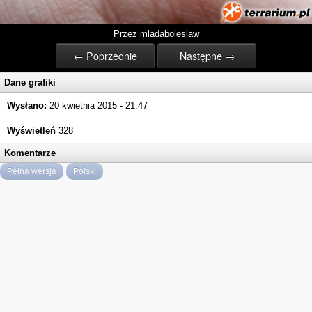
Przez mladaboleslaw
← Poprzednie
Następne →
Dane grafiki
Wysłano:
20 kwietnia 2015 - 21:47
Wyświetleń
328
Komentarze
Pełna wersja
Polski