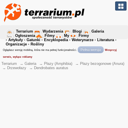
Terrarium
Wydarzenia
Blogi
Galeria
Ogłoszenia
Filmy
My
Firmy
•
Artykuły
•
Gatunki
•
Encyklopedia
•
Weterynarze
•
Literatura
•
Organizacje
•
Rośliny
Pełna wersja
Oglądasz wersję mobilną, która nie ma pełnej funkcjonalności.
Wesprzyj
serwis, wyłącz reklamy
Terrarium
→
Galeria
→
Płazy (Amphibia)
→
Płazy bezogonowe (Anura)
→
Drzewołazy
→
Dendrobates auratus