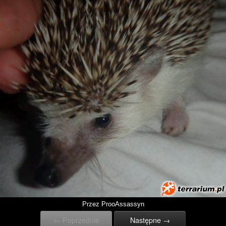
Przez ProoAssassyn
← Poprzednie
Następne →