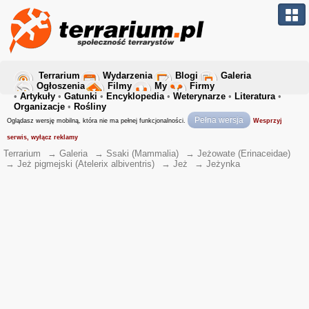
Terrarium
Wydarzenia
Blogi
Galeria
Ogłoszenia
Filmy
My
Firmy
•
Artykuły
•
Gatunki
•
Encyklopedia
•
Weterynarze
•
Literatura
•
Organizacje
•
Rośliny
Pełna wersja
Oglądasz wersję mobilną, która nie ma pełnej funkcjonalności.
Wesprzyj
serwis, wyłącz reklamy
Terrarium
→
Galeria
→
Ssaki (Mammalia)
→
Jeżowate (Erinaceidae)
→
Jeż pigmejski (Atelerix albiventris)
→
Jeż
→
Jeżynka