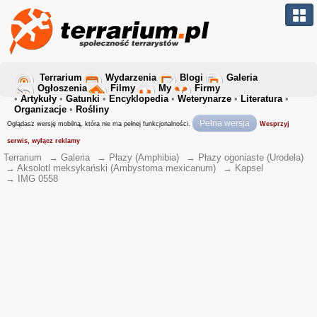
Terrarium
Wydarzenia
Blogi
Galeria
Ogłoszenia
Filmy
My
Firmy
•
Artykuły
•
Gatunki
•
Encyklopedia
•
Weterynarze
•
Literatura
•
Organizacje
•
Rośliny
Pełna wersja
Oglądasz wersję mobilną, która nie ma pełnej funkcjonalności.
Wesprzyj
serwis, wyłącz reklamy
Terrarium
→
Galeria
→
Płazy (Amphibia)
→
Płazy ogoniaste (Urodela)
→
Aksolotl meksykański (Ambystoma mexicanum)
→
Kapsel
→
IMG 0558