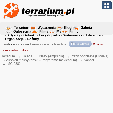
Terrarium
Wydarzenia
Blogi
Galeria
Ogłoszenia
Filmy
My
Firmy
•
Artykuły
•
Gatunki
•
Encyklopedia
•
Weterynarze
•
Literatura
•
Organizacje
•
Rośliny
Pełna wersja
Oglądasz wersję mobilną, która nie ma pełnej funkcjonalności.
Wesprzyj
serwis, wyłącz reklamy
Terrarium
→
Galeria
→
Płazy (Amphibia)
→
Płazy ogoniaste (Urodela)
→
Aksolotl meksykański (Ambystoma mexicanum)
→
Kapsel
→
IMG 0382