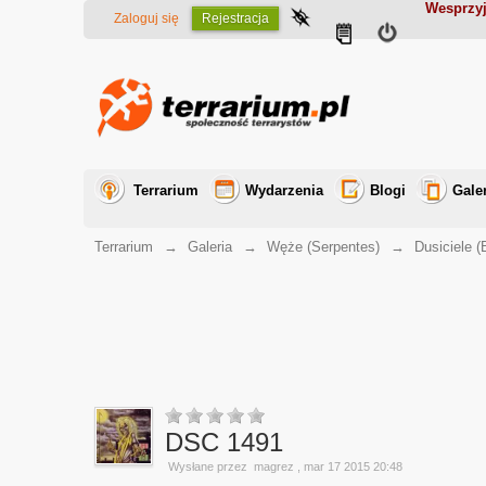
Wesprzyj
Zaloguj się
Rejestracja
Terrarium
Wydarzenia
Blogi
Gale
Terrarium
→
Galeria
→
Węże (Serpentes)
→
Dusiciele (
DSC 1491
Wysłane przez
magrez
, mar 17 2015 20:48