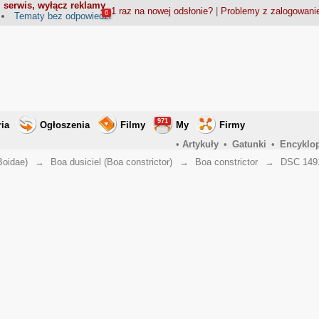
 serwis, wyłącz reklamy
1 raz na nowej odsłonie?
|
Problemy z zalogowan
6
Tematy bez odpowiedzi
971
ria
Ogłoszenia
Filmy
My
Firmy
•
Artykuły
•
Gatunki
•
Encyklo
Boidae)
→
Boa dusiciel (Boa constrictor)
→
Boa constrictor
→
DSC 149