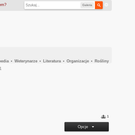
iem?
Galeria
pedia
•
Weterynarze
•
Literatura
•
Organizacje
•
Rośliny
1
1
Opcje