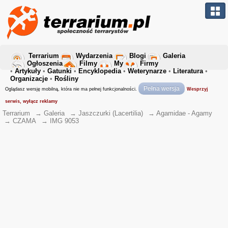
Terrarium
Wydarzenia
Blogi
Galeria
Ogłoszenia
Filmy
My
Firmy
•
Artykuły
•
Gatunki
•
Encyklopedia
•
Weterynarze
•
Literatura
•
Organizacje
•
Rośliny
Pełna wersja
Oglądasz wersję mobilną, która nie ma pełnej funkcjonalności.
Wesprzyj
serwis, wyłącz reklamy
Terrarium
→
Galeria
→
Jaszczurki (Lacertilia)
→
Agamidae - Agamy
→
CZAMA
→
IMG 9053