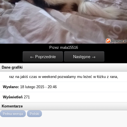
Przez mala15516
← Poprzednie
Następne →
Dane grafiki
raz na jakiś czas w weekend pozwalamy mu leżeć w łóżku z rana,
Wysłano:
18 lutego 2015 - 20:46
Wyświetleń
271
Komentarze
Pełna wersja
Polski