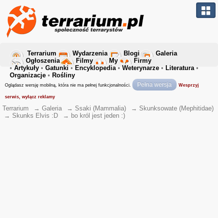
Terrarium
Wydarzenia
Blogi
Galeria
Ogłoszenia
Filmy
My
Firmy
•
Artykuły
•
Gatunki
•
Encyklopedia
•
Weterynarze
•
Literatura
•
Organizacje
•
Rośliny
Pełna wersja
Oglądasz wersję mobilną, która nie ma pełnej funkcjonalności.
Wesprzyj
serwis, wyłącz reklamy
Terrarium
→
Galeria
→
Ssaki (Mammalia)
→
Skunksowate (Mephitidae)
→
Skunks Elvis :D
→
bo król jest jeden :)