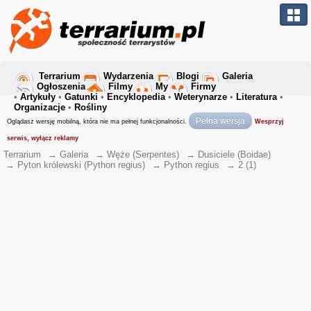
Terrarium
Wydarzenia
Blogi
Galeria
Ogłoszenia
Filmy
My
Firmy
•
Artykuły
•
Gatunki
•
Encyklopedia
•
Weterynarze
•
Literatura
•
Organizacje
•
Rośliny
Pełna wersja
Oglądasz wersję mobilną, która nie ma pełnej funkcjonalności.
Wesprzyj
serwis, wyłącz reklamy
Terrarium
→
Galeria
→
Węże (Serpentes)
→
Dusiciele (Boidae)
→
Pyton królewski (Python regius)
→
Python regius
→
2 (1)