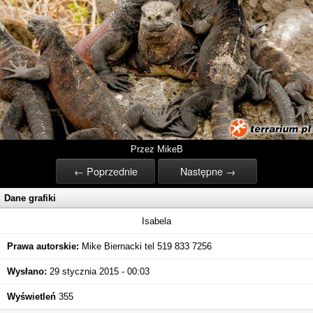
Przez MikeB
← Poprzednie
Następne →
Dane grafiki
Isabela
Prawa autorskie:
Mike Biernacki tel 519 833 7256
Wysłano:
29 stycznia 2015 - 00:03
Wyświetleń
355