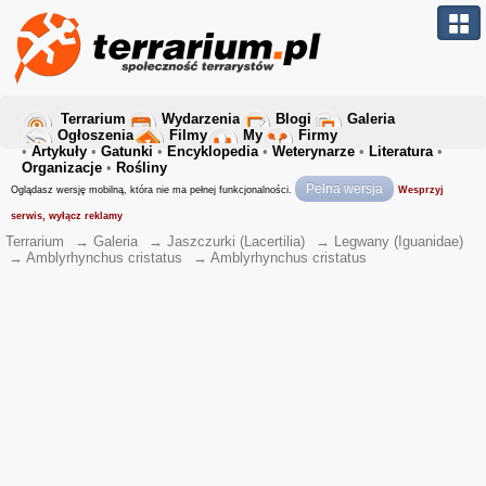
Terrarium
Wydarzenia
Blogi
Galeria
Ogłoszenia
Filmy
My
Firmy
•
Artykuły
•
Gatunki
•
Encyklopedia
•
Weterynarze
•
Literatura
•
Organizacje
•
Rośliny
Pełna wersja
Oglądasz wersję mobilną, która nie ma pełnej funkcjonalności.
Wesprzyj
serwis, wyłącz reklamy
Terrarium
→
Galeria
→
Jaszczurki (Lacertilia)
→
Legwany (Iguanidae)
→
Amblyrhynchus cristatus
→
Amblyrhynchus cristatus