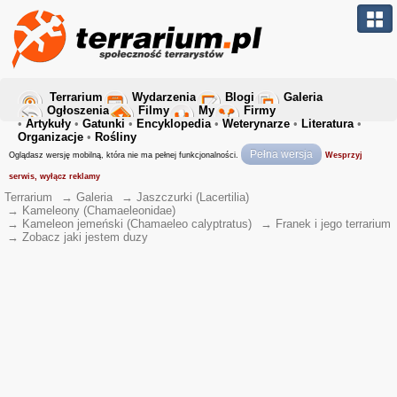
Terrarium
Wydarzenia
Blogi
Galeria
Ogłoszenia
Filmy
My
Firmy
•
Artykuły
•
Gatunki
•
Encyklopedia
•
Weterynarze
•
Literatura
•
Organizacje
•
Rośliny
Pełna wersja
Oglądasz wersję mobilną, która nie ma pełnej funkcjonalności.
Wesprzyj
serwis, wyłącz reklamy
Terrarium
→
Galeria
→
Jaszczurki (Lacertilia)
→
Kameleony (Chamaeleonidae)
→
Kameleon jemeński (Chamaeleo calyptratus)
→
Franek i jego terrarium
→
Zobacz jaki jestem duzy