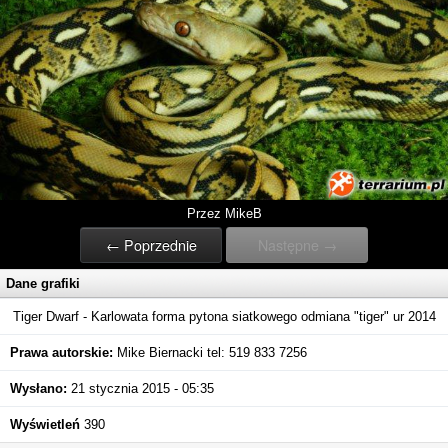
Przez MikeB
← Poprzednie
Następne →
Dane grafiki
Tiger Dwarf - Karlowata forma pytona siatkowego odmiana "tiger" ur 2014
Prawa autorskie:
Mike Biernacki tel: 519 833 7256
Wysłano:
21 stycznia 2015 - 05:35
Wyświetleń
390