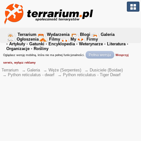
Terrarium
Wydarzenia
Blogi
Galeria
Ogłoszenia
Filmy
My
Firmy
•
Artykuły
•
Gatunki
•
Encyklopedia
•
Weterynarze
•
Literatura
•
Organizacje
•
Rośliny
Pełna wersja
Oglądasz wersję mobilną, która nie ma pełnej funkcjonalności.
Wesprzyj
serwis, wyłącz reklamy
Terrarium
→
Galeria
→
Węże (Serpentes)
→
Dusiciele (Boidae)
→
Python reticulatus - dwarf
→
Python reticulatus - Tiger Dwarf