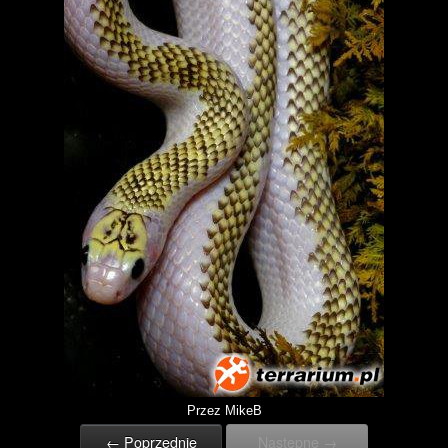
Przez MikeB
← Poprzednie
Następne →