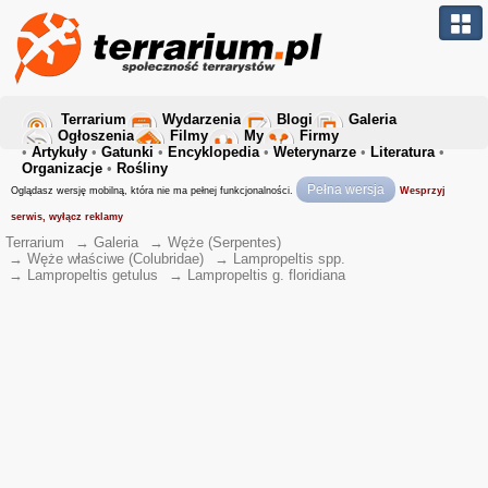
Terrarium
Wydarzenia
Blogi
Galeria
Ogłoszenia
Filmy
My
Firmy
•
Artykuły
•
Gatunki
•
Encyklopedia
•
Weterynarze
•
Literatura
•
Organizacje
•
Rośliny
Pełna wersja
Oglądasz wersję mobilną, która nie ma pełnej funkcjonalności.
Wesprzyj
serwis, wyłącz reklamy
Terrarium
→
Galeria
→
Węże (Serpentes)
→
Węże właściwe (Colubridae)
→
Lampropeltis spp.
→
Lampropeltis getulus
→
Lampropeltis g. floridiana