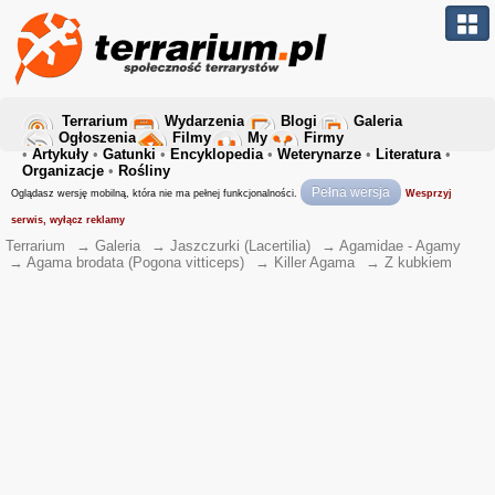
Terrarium
Wydarzenia
Blogi
Galeria
Ogłoszenia
Filmy
My
Firmy
•
Artykuły
•
Gatunki
•
Encyklopedia
•
Weterynarze
•
Literatura
•
Organizacje
•
Rośliny
Pełna wersja
Oglądasz wersję mobilną, która nie ma pełnej funkcjonalności.
Wesprzyj
serwis, wyłącz reklamy
Terrarium
→
Galeria
→
Jaszczurki (Lacertilia)
→
Agamidae - Agamy
→
Agama brodata (Pogona vitticeps)
→
Killer Agama
→
Z kubkiem