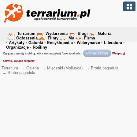
Terrarium
Wydarzenia
Blogi
Galeria
Ogłoszenia
Filmy
My
Firmy
•
Artykuły
•
Gatunki
•
Encyklopedia
•
Weterynarze
•
Literatura
•
Organizacje
•
Rośliny
Pełna wersja
Oglądasz wersję mobilną, która nie ma pełnej funkcjonalności.
Wesprzyj
serwis, wyłącz reklamy
Terrarium
→
Galeria
→
Mięczaki (Mollusca)
→
Brotia pagodula
→
Brotia pagodula