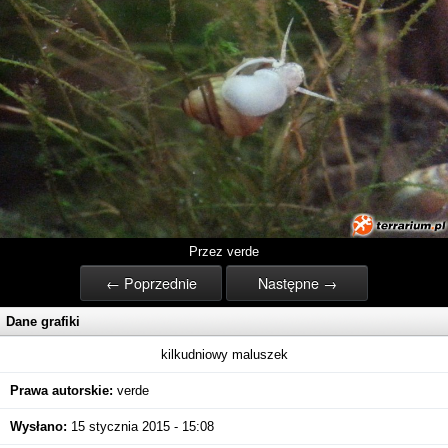
Przez verde
← Poprzednie
Następne →
Dane grafiki
kilkudniowy maluszek
Prawa autorskie:
verde
Wysłano:
15 stycznia 2015 - 15:08