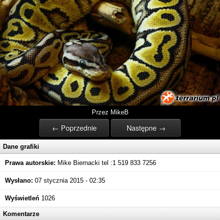
Przez MikeB
← Poprzednie
Następne →
Dane grafiki
Prawa autorskie:
Mike Biernacki tel :1 519 833 7256
Wysłano:
07 stycznia 2015 - 02:35
Wyświetleń
1026
Komentarze