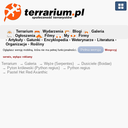
Terrarium
Wydarzenia
Blogi
Galeria
Ogłoszenia
Filmy
My
Firmy
•
Artykuły
•
Gatunki
•
Encyklopedia
•
Weterynarze
•
Literatura
•
Organizacje
•
Rośliny
Pełna wersja
Oglądasz wersję mobilną, która nie ma pełnej funkcjonalności.
Wesprzyj
serwis, wyłącz reklamy
Terrarium
→
Galeria
→
Węże (Serpentes)
→
Dusiciele (Boidae)
→
Pyton królewski (Python regius)
→
Python regius
→
Pastel Het Red Axanthic